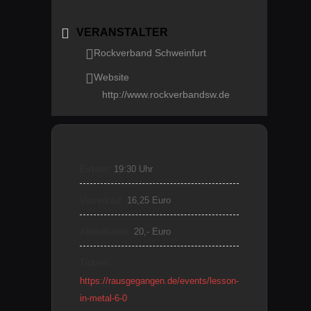
VERANSTALTER
Rockverband Schweinfurt
Website
http://www.rockverbandsw.de
Einlass:
19:30 Uhr
Vorverkauf:
16,25 Euro
Abendkasse:
20,- Euro
Tickets:
https://rausgegangen.de/events/lesson-
in-metal-6-0