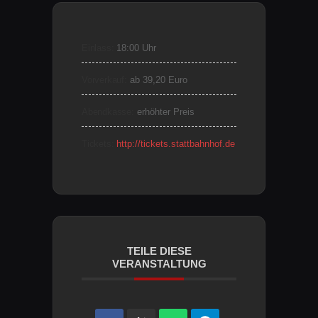
Einlass:
18:00 Uhr
Vorverkauf:
ab 39,20 Euro
Abendkasse:
erhöhter Preis
Tickets:
http://tickets.stattbahnhof.de
TEILE DIESE
VERANSTALTUNG