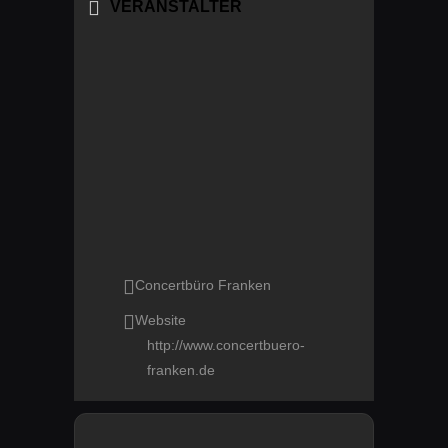
VERANSTALTER
Concertbüro Franken
Website
http://www.concertbuero-
franken.de