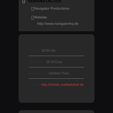
VERANSTALTER
Navigator Productions
Website
http://www.navigatorhq.de
Einlass:
19:00 Uhr
Vorverkauf:
34,70 Euro
Abendkasse:
erhöhter Preis
Tickets:
http://tickets.stattbahnhof.de